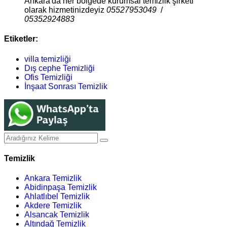
Ankara'da her bölgede kurumsal temizlik şirketi
olarak hizmetinizdeyiz
05527953049
/
05352924883
Etiketler:
villa temizliği
Dış cephe Temizliği
Ofis Temizliği
İnşaat Sonrası Temizlik
Temizlik
Ankara Temizlik
Abidinpaşa Temizlik
Ahlatlıbel Temizlik
Akdere Temizlik
Alsancak Temizlik
Altındağ Temizlik