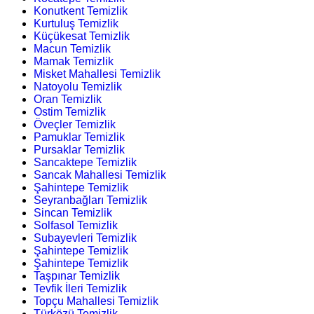
Konutkent Temizlik
Kurtuluş Temizlik
Küçükesat Temizlik
Macun Temizlik
Mamak Temizlik
Misket Mahallesi Temizlik
Natoyolu Temizlik
Oran Temizlik
Ostim Temizlik
Öveçler Temizlik
Pamuklar Temizlik
Pursaklar Temizlik
Sancaktepe Temizlik
Sancak Mahallesi Temizlik
Şahintepe Temizlik
Seyranbağları Temizlik
Sincan Temizlik
Solfasol Temizlik
Subayevleri Temizlik
Şahintepe Temizlik
Şahintepe Temizlik
Taşpınar Temizlik
Tevfik İleri Temizlik
Topçu Mahallesi Temizlik
Türközü Temizlik