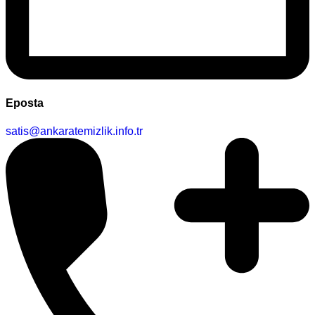
Eposta
satis@ankaratemizlik.info.tr