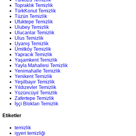
Topraklık Temizlik
TürkKonut Temizlik
Tüzün Temizlik
Ufuktepe Temizlik
Ulubey Temizlik
Ulucanlar Temizlik
Ulus Temizlik
Uyanış Temizlik
Ümitköy Temizlik
Yapracık Temizlik
Yaşamkent Temizlik
Yayla Mahallesi Temizlik
Yenimahalle Temizlik
Yenikent Temizlik
Yeşilbayır Temizlik
Yıldızevler Temizlik
Yüzüncüyıl Temizlik
Zafertepe Temizlik
İşçi Blokları Temizlik
Etiketler
temizlik
işyeri temizliği