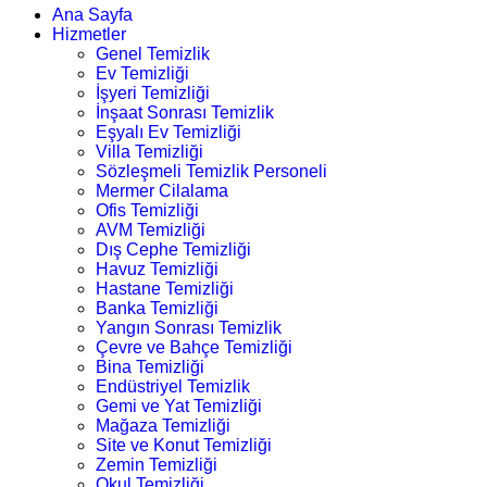
Ana Sayfa
Hizmetler
Genel Temizlik
Ev Temizliği
İşyeri Temizliği
İnşaat Sonrası Temizlik
Eşyalı Ev Temizliği
Villa Temizliği
Sözleşmeli Temizlik Personeli
Mermer Cilalama
Ofis Temizliği
AVM Temizliği
Dış Cephe Temizliği
Havuz Temizliği
Hastane Temizliği
Banka Temizliği
Yangın Sonrası Temizlik
Çevre ve Bahçe Temizliği
Bina Temizliği
Endüstriyel Temizlik
Gemi ve Yat Temizliği
Mağaza Temizliği
Site ve Konut Temizliği
Zemin Temizliği
Okul Temizliği