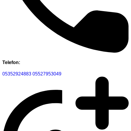
Telefon:
05352924883
05527953049