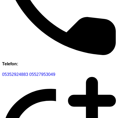
Telefon:
05352924883
05527953049