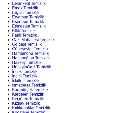
Elvankent Temizlik
Emek Temizlik
Ergazi Temizlik
Eryaman Temizlik
Esertepe Temizlik
Etimesgut Temizlik
Etlik Temizlik
Fatih Temizlik
Gazi Mahallesi Temizlik
Gölbaşı Temizlik
Güneşevler Temizlik
Hamamönü Temizlik
Hasanoğlan Temizlik
Hasköy Temizlik
HüseyinGazi Temizlik
İncek Temizlik
İncirli Temizlik
İskitler Temizlik
İsmetpaşa Temizlik
Karapürçek Temizlik
Kardelen Temizlik
Keçiören Temizlik
Kızılay Temizlik
Kırkkonaklar Temizlik
Kocatepe Temizlik