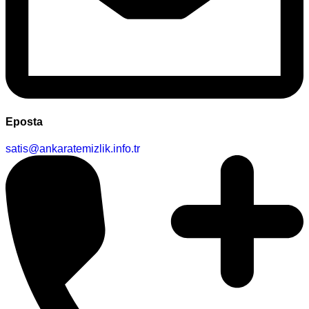
Eposta
satis@ankaratemizlik.info.tr