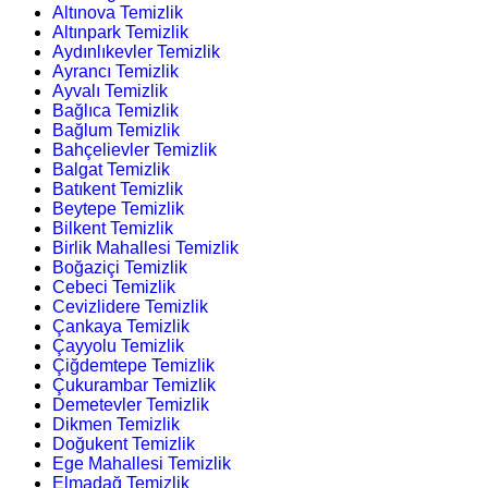
Altınova Temizlik
Altınpark Temizlik
Aydınlıkevler Temizlik
Ayrancı Temizlik
Ayvalı Temizlik
Bağlıca Temizlik
Bağlum Temizlik
Bahçelievler Temizlik
Balgat Temizlik
Batıkent Temizlik
Beytepe Temizlik
Bilkent Temizlik
Birlik Mahallesi Temizlik
Boğaziçi Temizlik
Cebeci Temizlik
Cevizlidere Temizlik
Çankaya Temizlik
Çayyolu Temizlik
Çiğdemtepe Temizlik
Çukurambar Temizlik
Demetevler Temizlik
Dikmen Temizlik
Doğukent Temizlik
Ege Mahallesi Temizlik
Elmadağ Temizlik