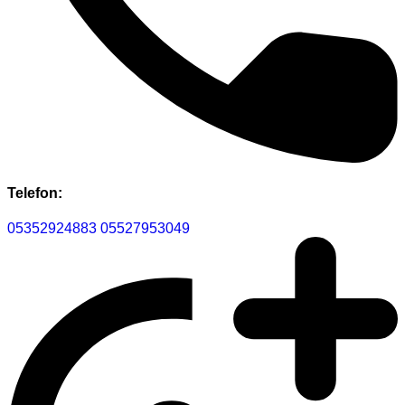
Telefon:
05352924883
05527953049