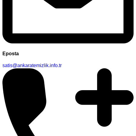
Eposta
satis@ankaratemizlik.info.tr