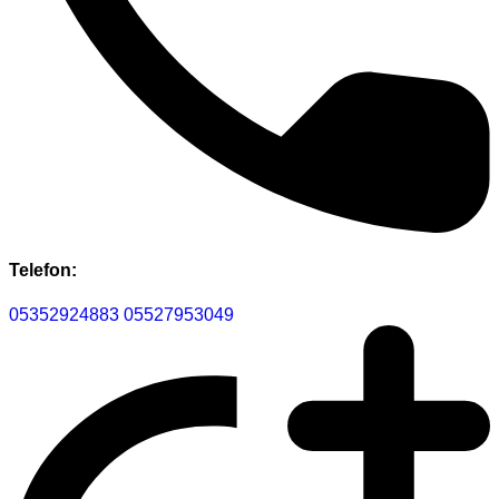
Telefon:
05352924883
05527953049