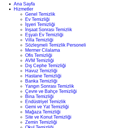
Ana Sayfa
Hizmetler
Genel Temizlik
Ev Temizliği
İşyeri Temizliği
İnşaat Sonrası Temizlik
Eşyalı Ev Temizliği
Villa Temizliği
Sözleşmeli Temizlik Personeli
Mermer Cilalama
Ofis Temizliği
AVM Temizliği
Dış Cephe Temizliği
Havuz Temizliği
Hastane Temizliği
Banka Temizliği
Yangın Sonrası Temizlik
Çevre ve Bahçe Temizliği
Bina Temizliği
Endüstriyel Temizlik
Gemi ve Yat Temizliği
Mağaza Temizliği
Site ve Konut Temizliği
Zemin Temizliği
Okul Temizliği