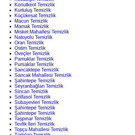
Konutkent Temizlik
Kurtuluş Temizlik
Küçükesat Temizlik
Macun Temizlik
Mamak Temizlik
Misket Mahallesi Temizlik
Natoyolu Temizlik
Oran Temizlik
Ostim Temizlik
Öveçler Temizlik
Pamuklar Temizlik
Pursaklar Temizlik
Sancaktepe Temizlik
Sancak Mahallesi Temizlik
Şahintepe Temizlik
Seyranbağları Temizlik
Sincan Temizlik
Solfasol Temizlik
Subayevleri Temizlik
Şahintepe Temizlik
Şahintepe Temizlik
Taşpınar Temizlik
Tevfik İleri Temizlik
Topçu Mahallesi Temizlik
Türközü Temizlik