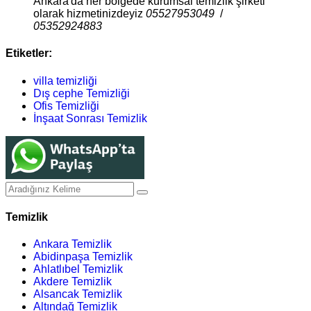
Ankara'da her bölgede kurumsal temizlik şirketi
olarak hizmetinizdeyiz
05527953049
/
05352924883
Etiketler:
villa temizliği
Dış cephe Temizliği
Ofis Temizliği
İnşaat Sonrası Temizlik
Temizlik
Ankara Temizlik
Abidinpaşa Temizlik
Ahlatlıbel Temizlik
Akdere Temizlik
Alsancak Temizlik
Altındağ Temizlik