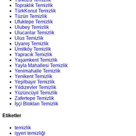
Topraklık Temizlik
TürkKonut Temizlik
Tüzün Temizlik
Ufuktepe Temizlik
Ulubey Temizlik
Ulucanlar Temizlik
Ulus Temizlik
Uyanış Temizlik
Ümitköy Temizlik
Yapracık Temizlik
Yaşamkent Temizlik
Yayla Mahallesi Temizlik
Yenimahalle Temizlik
Yenikent Temizlik
Yeşilbayır Temizlik
Yıldızevler Temizlik
Yüzüncüyıl Temizlik
Zafertepe Temizlik
İşçi Blokları Temizlik
Etiketler
temizlik
işyeri temizliği