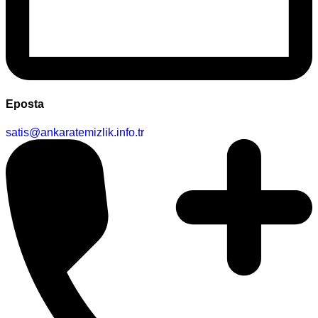
Eposta
satis@ankaratemizlik.info.tr