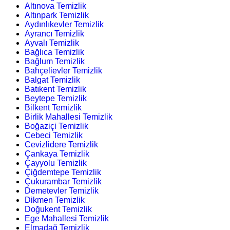
Altınova Temizlik
Altınpark Temizlik
Aydınlıkevler Temizlik
Ayrancı Temizlik
Ayvalı Temizlik
Bağlıca Temizlik
Bağlum Temizlik
Bahçelievler Temizlik
Balgat Temizlik
Batıkent Temizlik
Beytepe Temizlik
Bilkent Temizlik
Birlik Mahallesi Temizlik
Boğaziçi Temizlik
Cebeci Temizlik
Cevizlidere Temizlik
Çankaya Temizlik
Çayyolu Temizlik
Çiğdemtepe Temizlik
Çukurambar Temizlik
Demetevler Temizlik
Dikmen Temizlik
Doğukent Temizlik
Ege Mahallesi Temizlik
Elmadağ Temizlik