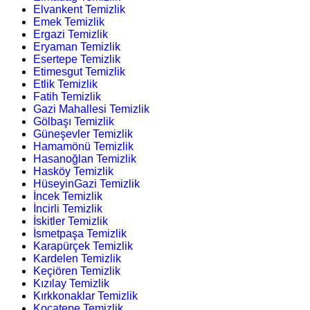
Elvankent Temizlik
Emek Temizlik
Ergazi Temizlik
Eryaman Temizlik
Esertepe Temizlik
Etimesgut Temizlik
Etlik Temizlik
Fatih Temizlik
Gazi Mahallesi Temizlik
Gölbaşı Temizlik
Güneşevler Temizlik
Hamamönü Temizlik
Hasanoğlan Temizlik
Hasköy Temizlik
HüseyinGazi Temizlik
İncek Temizlik
İncirli Temizlik
İskitler Temizlik
İsmetpaşa Temizlik
Karapürçek Temizlik
Kardelen Temizlik
Keçiören Temizlik
Kızılay Temizlik
Kırkkonaklar Temizlik
Kocatepe Temizlik