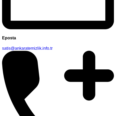
Eposta
satis@ankaratemizlik.info.tr