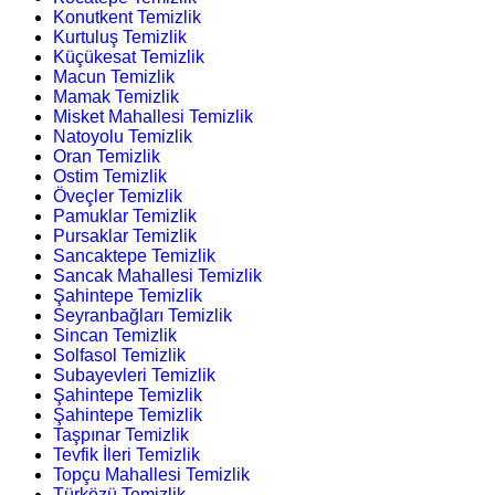
Konutkent Temizlik
Kurtuluş Temizlik
Küçükesat Temizlik
Macun Temizlik
Mamak Temizlik
Misket Mahallesi Temizlik
Natoyolu Temizlik
Oran Temizlik
Ostim Temizlik
Öveçler Temizlik
Pamuklar Temizlik
Pursaklar Temizlik
Sancaktepe Temizlik
Sancak Mahallesi Temizlik
Şahintepe Temizlik
Seyranbağları Temizlik
Sincan Temizlik
Solfasol Temizlik
Subayevleri Temizlik
Şahintepe Temizlik
Şahintepe Temizlik
Taşpınar Temizlik
Tevfik İleri Temizlik
Topçu Mahallesi Temizlik
Türközü Temizlik