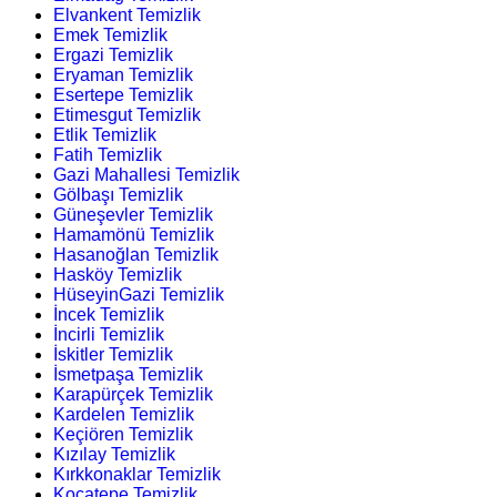
Elvankent Temizlik
Emek Temizlik
Ergazi Temizlik
Eryaman Temizlik
Esertepe Temizlik
Etimesgut Temizlik
Etlik Temizlik
Fatih Temizlik
Gazi Mahallesi Temizlik
Gölbaşı Temizlik
Güneşevler Temizlik
Hamamönü Temizlik
Hasanoğlan Temizlik
Hasköy Temizlik
HüseyinGazi Temizlik
İncek Temizlik
İncirli Temizlik
İskitler Temizlik
İsmetpaşa Temizlik
Karapürçek Temizlik
Kardelen Temizlik
Keçiören Temizlik
Kızılay Temizlik
Kırkkonaklar Temizlik
Kocatepe Temizlik