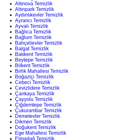
Altınova Temizlik
Altınpark Temizlik
Aydınlıkevler Temizlik
Ayrancı Temizlik
Ayvalı Temizlik
Bağlıca Temizlik
Bağlum Temizlik
Bahçelievler Temizlik
Balgat Temizlik
Batıkent Temizlik
Beytepe Temizlik
Bilkent Temizlik
Birlik Mahallesi Temizlik
Boğaziçi Temizlik
Cebeci Temizlik
Cevizlidere Temizlik
Çankaya Temizlik
Çayyolu Temizlik
Çiğdemtepe Temizlik
Çukurambar Temizlik
Demetevler Temizlik
Dikmen Temizlik
Doğukent Temizlik
Ege Mahallesi Temizlik
Elmadağ Temizlik