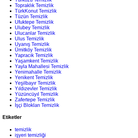
Topraklık Temizlik
TürkKonut Temizlik
Tüzün Temizlik
Ufuktepe Temizlik
Ulubey Temizlik
Ulucanlar Temizlik
Ulus Temizlik
Uyanış Temizlik
Ümitköy Temizlik
Yapracık Temizlik
Yaşamkent Temizlik
Yayla Mahallesi Temizlik
Yenimahalle Temizlik
Yenikent Temizlik
Yeşilbayır Temizlik
Yıldızevler Temizlik
Yüzüncüyıl Temizlik
Zafertepe Temizlik
İşçi Blokları Temizlik
Etiketler
temizlik
işyeri temizliği