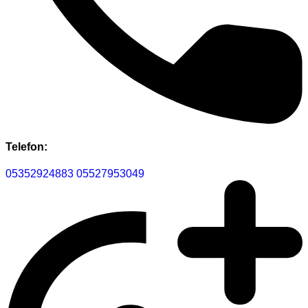
Telefon:
05352924883
05527953049