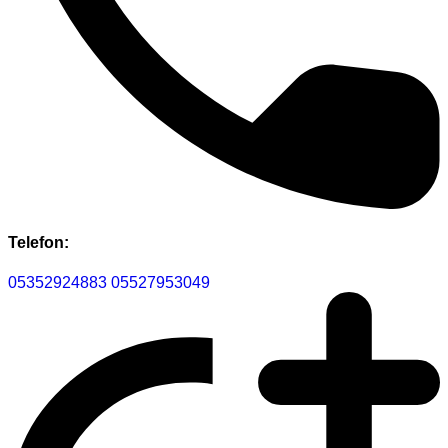
Telefon:
05352924883
05527953049