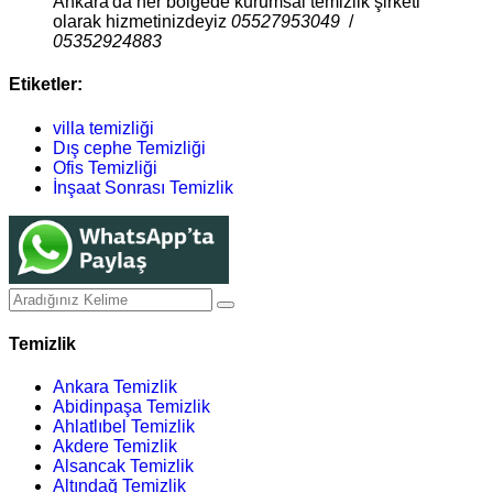
Ankara'da her bölgede kurumsal temizlik şirketi
olarak hizmetinizdeyiz
05527953049
/
05352924883
Etiketler:
villa temizliği
Dış cephe Temizliği
Ofis Temizliği
İnşaat Sonrası Temizlik
Temizlik
Ankara Temizlik
Abidinpaşa Temizlik
Ahlatlıbel Temizlik
Akdere Temizlik
Alsancak Temizlik
Altındağ Temizlik