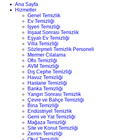
Ana Sayfa
Hizmetler
Genel Temizlik
Ev Temizliği
İşyeri Temizliği
İnşaat Sonrası Temizlik
Eşyalı Ev Temizliği
Villa Temizliği
Sözleşmeli Temizlik Personeli
Mermer Cilalama
Ofis Temizliği
AVM Temizliği
Dış Cephe Temizliği
Havuz Temizliği
Hastane Temizliği
Banka Temizliği
Yangın Sonrası Temizlik
Çevre ve Bahçe Temizliği
Bina Temizliği
Endüstriyel Temizlik
Gemi ve Yat Temizliği
Mağaza Temizliği
Site ve Konut Temizliği
Zemin Temizliği
Okul Temizliği