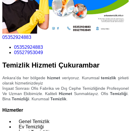
05352924883
05352924883
05527953049
Temizlik Hizmeti Çukurambar
Ankara'da her bölgede
hizmet
veriyoruz. Kurumsal
temizlik
şirketi
olarak hizmetinizdeyiz
İnşaat Sonrası Ofis Fabrika ve Dış Cephe Temizliğinde Profesyonel
Ve Uzman Ekibimizle. Kaliteli
Hizmet
Sunmaktayız. Ofis
Temizliği
.
Bina
Temizliği
. Kurumsal
Temizlik
.
Hizmetler
Genel Temizlik
Ev Temizliği