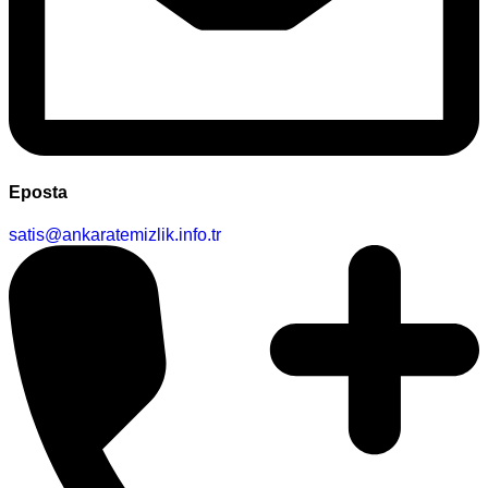
Eposta
satis@ankaratemizlik.info.tr