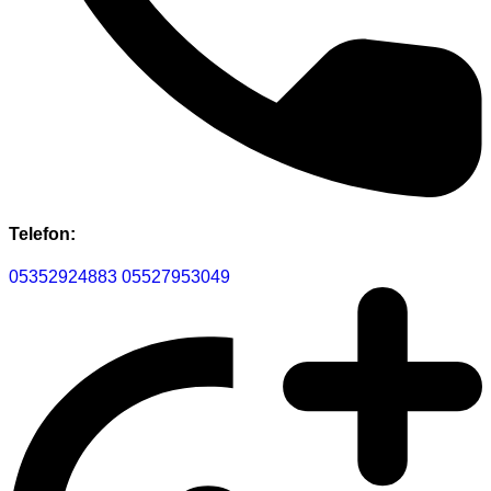
Telefon:
05352924883
05527953049