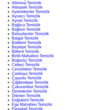
Altınova Temizlik
Altınpark Temizlik
Aydınlıkevler Temizlik
Ayrancı Temizlik
Ayvalı Temizlik
Bağlıca Temizlik
Bağlum Temizlik
Bahçelievler Temizlik
Balgat Temizlik
Batıkent Temizlik
Beytepe Temizlik
Bilkent Temizlik
Birlik Mahallesi Temizlik
Boğaziçi Temizlik
Cebeci Temizlik
Cevizlidere Temizlik
Çankaya Temizlik
Çayyolu Temizlik
Çiğdemtepe Temizlik
Çukurambar Temizlik
Demetevler Temizlik
Dikmen Temizlik
Doğukent Temizlik
Ege Mahallesi Temizlik
Elmadağ Temizlik