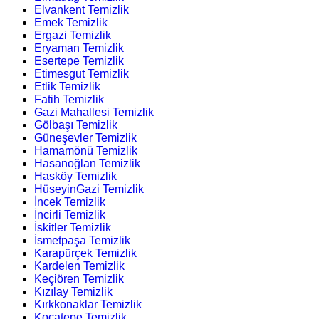
Elvankent Temizlik
Emek Temizlik
Ergazi Temizlik
Eryaman Temizlik
Esertepe Temizlik
Etimesgut Temizlik
Etlik Temizlik
Fatih Temizlik
Gazi Mahallesi Temizlik
Gölbaşı Temizlik
Güneşevler Temizlik
Hamamönü Temizlik
Hasanoğlan Temizlik
Hasköy Temizlik
HüseyinGazi Temizlik
İncek Temizlik
İncirli Temizlik
İskitler Temizlik
İsmetpaşa Temizlik
Karapürçek Temizlik
Kardelen Temizlik
Keçiören Temizlik
Kızılay Temizlik
Kırkkonaklar Temizlik
Kocatepe Temizlik