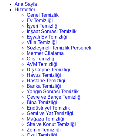
Ana Sayfa
Hizmetler
Genel Temizlik
Ev Temizliği
İşyeri Temizliği
İnşaat Sonrası Temizlik
Eşyalı Ev Temizliği
Villa Temizliği
Sözleşmeli Temizlik Personeli
Mermer Cilalama
Ofis Temizliği
AVM Temizliği
Dış Cephe Temizliği
Havuz Temizliği
Hastane Temizliği
Banka Temizliği
Yangın Sonrası Temizlik
Çevre ve Bahçe Temizliği
Bina Temizliği
Endüstriyel Temizlik
Gemi ve Yat Temizliği
Mağaza Temizliği
Site ve Konut Temizliği
Zemin Temizliği
Okul Temizliği