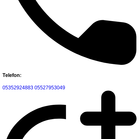
Telefon:
05352924883
05527953049