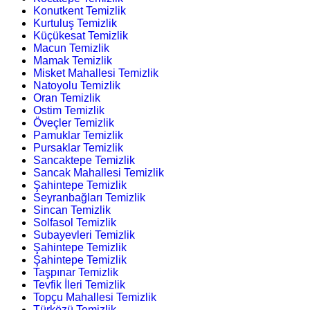
Konutkent Temizlik
Kurtuluş Temizlik
Küçükesat Temizlik
Macun Temizlik
Mamak Temizlik
Misket Mahallesi Temizlik
Natoyolu Temizlik
Oran Temizlik
Ostim Temizlik
Öveçler Temizlik
Pamuklar Temizlik
Pursaklar Temizlik
Sancaktepe Temizlik
Sancak Mahallesi Temizlik
Şahintepe Temizlik
Seyranbağları Temizlik
Sincan Temizlik
Solfasol Temizlik
Subayevleri Temizlik
Şahintepe Temizlik
Şahintepe Temizlik
Taşpınar Temizlik
Tevfik İleri Temizlik
Topçu Mahallesi Temizlik
Türközü Temizlik