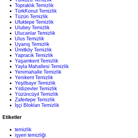
Topraklık Temizlik
TürkKonut Temizlik
Tüzün Temizlik
Ufuktepe Temizlik
Ulubey Temizlik
Ulucanlar Temizlik
Ulus Temizlik
Uyanış Temizlik
Ümitköy Temizlik
Yapracık Temizlik
Yaşamkent Temizlik
Yayla Mahallesi Temizlik
Yenimahalle Temizlik
Yenikent Temizlik
Yeşilbayır Temizlik
Yıldızevler Temizlik
Yüzüncüyıl Temizlik
Zafertepe Temizlik
İşçi Blokları Temizlik
Etiketler
temizlik
işyeri temizliği