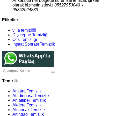
Ankara'da her bölgede kurumsal temizlik şirketi
olarak hizmetinizdeyiz
05527953049
/
05352924883
Etiketler:
villa temizliği
Dış cephe Temizliği
Ofis Temizliği
İnşaat Sonrası Temizlik
Temizlik
Ankara Temizlik
Abidinpaşa Temizlik
Ahlatlıbel Temizlik
Akdere Temizlik
Alsancak Temizlik
Altındağ Temizlik