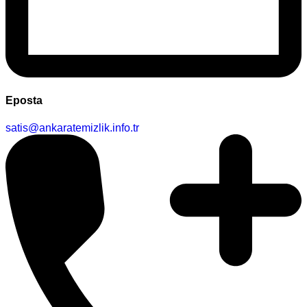
Eposta
satis@ankaratemizlik.info.tr