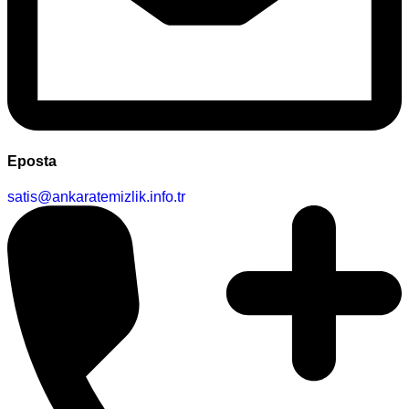
Eposta
satis@ankaratemizlik.info.tr