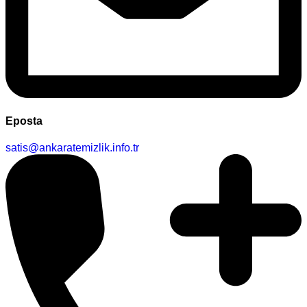
Eposta
satis@ankaratemizlik.info.tr