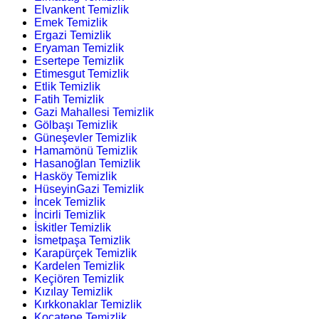
Elvankent Temizlik
Emek Temizlik
Ergazi Temizlik
Eryaman Temizlik
Esertepe Temizlik
Etimesgut Temizlik
Etlik Temizlik
Fatih Temizlik
Gazi Mahallesi Temizlik
Gölbaşı Temizlik
Güneşevler Temizlik
Hamamönü Temizlik
Hasanoğlan Temizlik
Hasköy Temizlik
HüseyinGazi Temizlik
İncek Temizlik
İncirli Temizlik
İskitler Temizlik
İsmetpaşa Temizlik
Karapürçek Temizlik
Kardelen Temizlik
Keçiören Temizlik
Kızılay Temizlik
Kırkkonaklar Temizlik
Kocatepe Temizlik