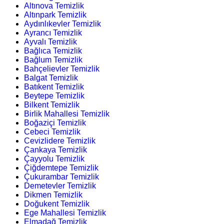
Altınova Temizlik
Altınpark Temizlik
Aydınlıkevler Temizlik
Ayrancı Temizlik
Ayvalı Temizlik
Bağlıca Temizlik
Bağlum Temizlik
Bahçelievler Temizlik
Balgat Temizlik
Batıkent Temizlik
Beytepe Temizlik
Bilkent Temizlik
Birlik Mahallesi Temizlik
Boğaziçi Temizlik
Cebeci Temizlik
Cevizlidere Temizlik
Çankaya Temizlik
Çayyolu Temizlik
Çiğdemtepe Temizlik
Çukurambar Temizlik
Demetevler Temizlik
Dikmen Temizlik
Doğukent Temizlik
Ege Mahallesi Temizlik
Elmadağ Temizlik