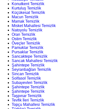
Konutkent Temizlik
Kurtuluş Temizlik
Küçükesat Temizlik
Macun Temizlik
Mamak Temizlik
Misket Mahallesi Temizlik
Natoyolu Temizlik
Oran Temizlik
Ostim Temizlik
Öveçler Temizlik
Pamuklar Temizlik
Pursaklar Temizlik
Sancaktepe Temizlik
Sancak Mahallesi Temizlik
Şahintepe Temizlik
Seyranbağları Temizlik
Sincan Temizlik
Solfasol Temizlik
Subayevleri Temizlik
Şahintepe Temizlik
Şahintepe Temizlik
Taşpınar Temizlik
Tevfik İleri Temizlik
Topçu Mahallesi Temizlik
Türközü Temizlik