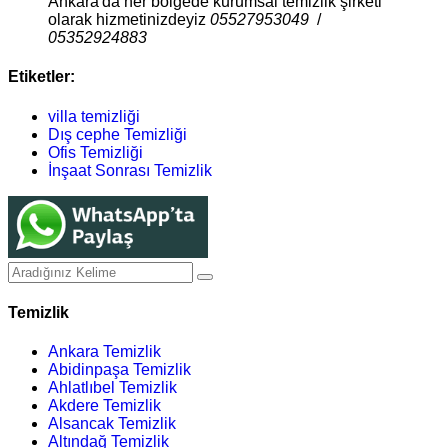
Ankara'da her bölgede kurumsal temizlik şirketi
olarak hizmetinizdeyiz
05527953049
/
05352924883
Etiketler:
villa temizliği
Dış cephe Temizliği
Ofis Temizliği
İnşaat Sonrası Temizlik
Temizlik
Ankara Temizlik
Abidinpaşa Temizlik
Ahlatlıbel Temizlik
Akdere Temizlik
Alsancak Temizlik
Altındağ Temizlik