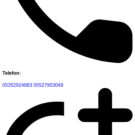
Telefon:
05352924883
05527953049