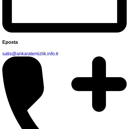
Eposta
satis@ankaratemizlik.info.tr