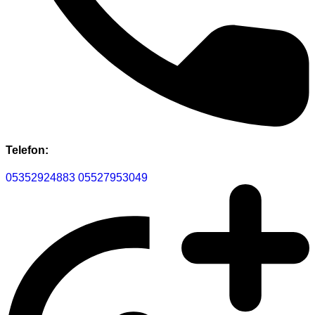
Telefon:
05352924883
05527953049