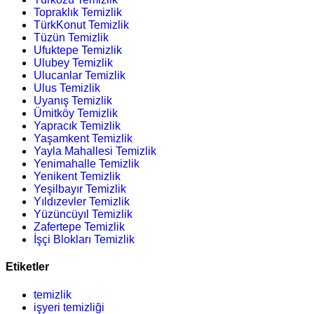
Topraklık Temizlik
TürkKonut Temizlik
Tüzün Temizlik
Ufuktepe Temizlik
Ulubey Temizlik
Ulucanlar Temizlik
Ulus Temizlik
Uyanış Temizlik
Ümitköy Temizlik
Yapracık Temizlik
Yaşamkent Temizlik
Yayla Mahallesi Temizlik
Yenimahalle Temizlik
Yenikent Temizlik
Yeşilbayır Temizlik
Yıldızevler Temizlik
Yüzüncüyıl Temizlik
Zafertepe Temizlik
İşçi Blokları Temizlik
Etiketler
temizlik
işyeri temizliği