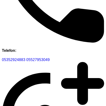
Telefon:
05352924883
05527953049