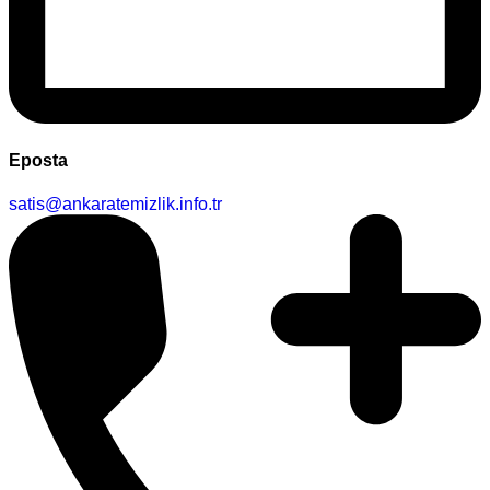
Eposta
satis@ankaratemizlik.info.tr