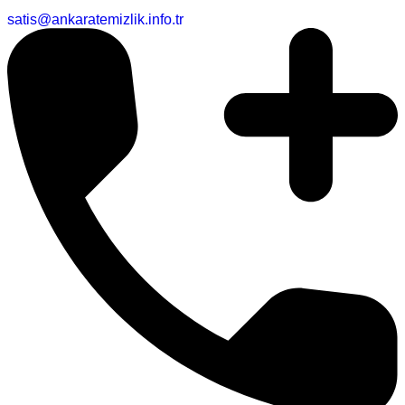
satis@ankaratemizlik.info.tr