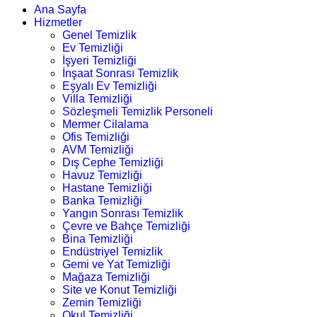
Ana Sayfa
Hizmetler
Genel Temizlik
Ev Temizliği
İşyeri Temizliği
İnşaat Sonrası Temizlik
Eşyalı Ev Temizliği
Villa Temizliği
Sözleşmeli Temizlik Personeli
Mermer Cilalama
Ofis Temizliği
AVM Temizliği
Dış Cephe Temizliği
Havuz Temizliği
Hastane Temizliği
Banka Temizliği
Yangın Sonrası Temizlik
Çevre ve Bahçe Temizliği
Bina Temizliği
Endüstriyel Temizlik
Gemi ve Yat Temizliği
Mağaza Temizliği
Site ve Konut Temizliği
Zemin Temizliği
Okul Temizliği