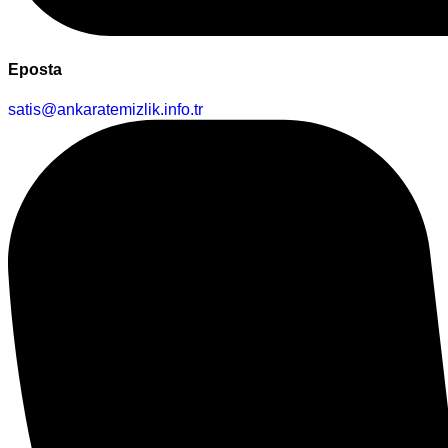
Eposta
satis@ankaratemizlik.info.tr