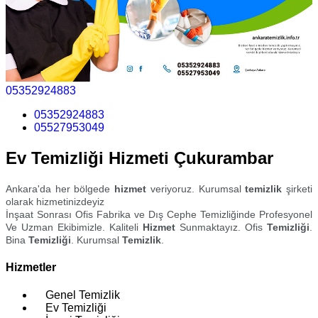
05352924883
05352924883
05527953049
Ev Temizliği Hizmeti Çukurambar
Ankara'da her bölgede
hizmet
veriyoruz. Kurumsal
temizlik
şirketi
olarak hizmetinizdeyiz
İnşaat Sonrası Ofis Fabrika ve Dış Cephe Temizliğinde Profesyonel
Ve Uzman Ekibimizle. Kaliteli
Hizmet
Sunmaktayız. Ofis
Temizliği
.
Bina
Temizliği
. Kurumsal
Temizlik
.
Hizmetler
Genel Temizlik
Ev Temizliği