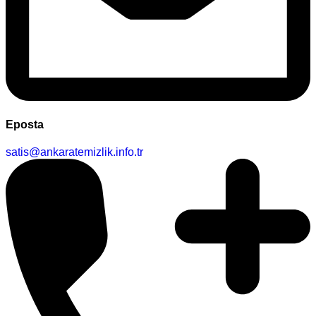
Eposta
satis@ankaratemizlik.info.tr