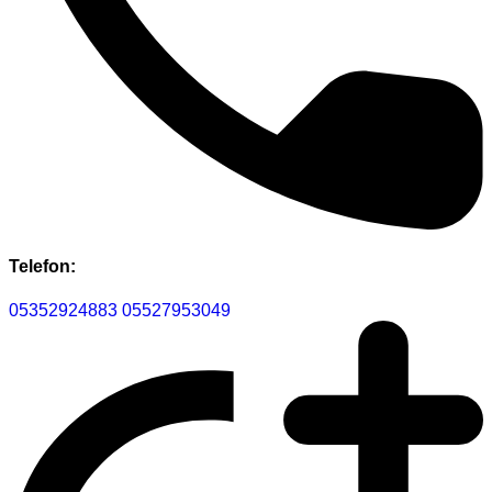
Telefon:
05352924883
05527953049