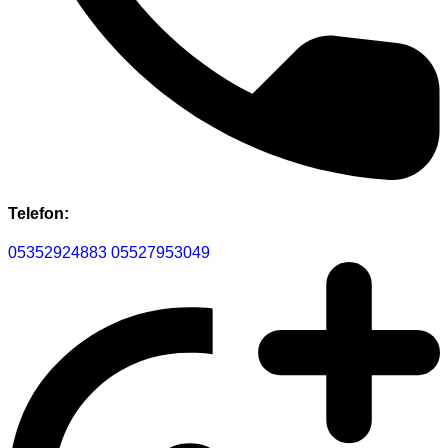
Telefon:
05352924883
05527953049