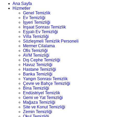
Ana Sayfa
Hizmetler
Genel Temizlik
Ev Temizliği
İşyeri Temizliği
İnşaat Sonrası Temizlik
Eşyalı Ev Temizliği
Villa Temizliği
Sözleşmeli Temizlik Personeli
Mermer Cilalama
Ofis Temizliği
AVM Temizliği
Dış Cephe Temizliği
Havuz Temizliği
Hastane Temizliği
Banka Temizliği
Yangın Sonrası Temizlik
Çevre ve Bahçe Temizliği
Bina Temizliği
Endüstriyel Temizlik
Gemi ve Yat Temizliği
Mağaza Temizliği
Site ve Konut Temizliği
Zemin Temizliği
Okul Temizliği