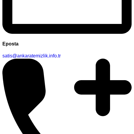
Eposta
satis@ankaratemizlik.info.tr