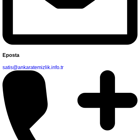
Eposta
satis@ankaratemizlik.info.tr