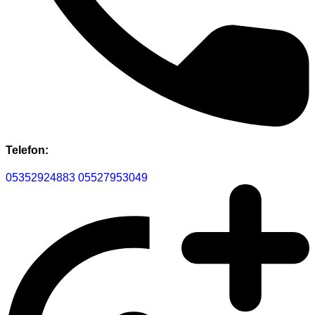
Telefon:
05352924883
05527953049