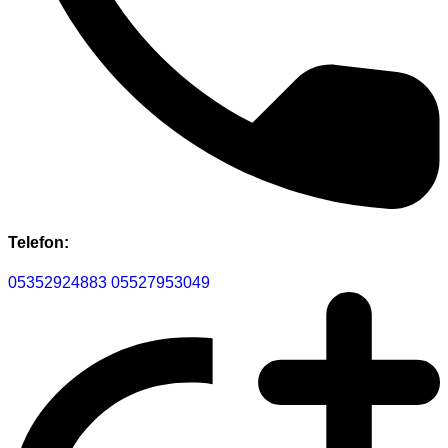
Telefon:
05352924883
05527953049