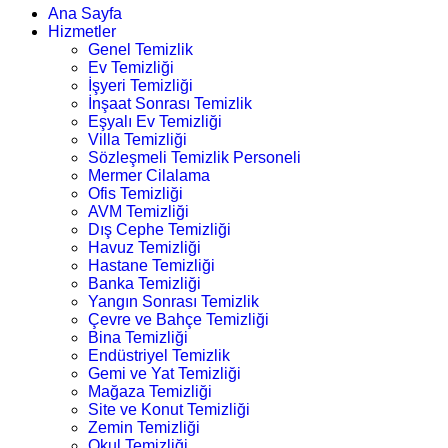
Ana Sayfa
Hizmetler
Genel Temizlik
Ev Temizliği
İşyeri Temizliği
İnşaat Sonrası Temizlik
Eşyalı Ev Temizliği
Villa Temizliği
Sözleşmeli Temizlik Personeli
Mermer Cilalama
Ofis Temizliği
AVM Temizliği
Dış Cephe Temizliği
Havuz Temizliği
Hastane Temizliği
Banka Temizliği
Yangın Sonrası Temizlik
Çevre ve Bahçe Temizliği
Bina Temizliği
Endüstriyel Temizlik
Gemi ve Yat Temizliği
Mağaza Temizliği
Site ve Konut Temizliği
Zemin Temizliği
Okul Temizliği