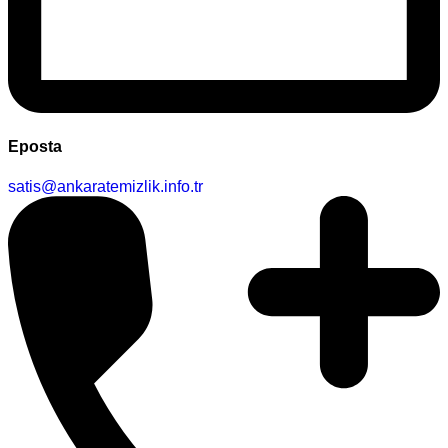
Eposta
satis@ankaratemizlik.info.tr