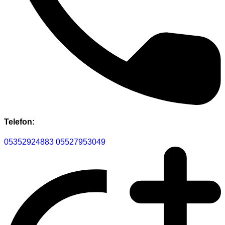
Telefon:
05352924883
05527953049