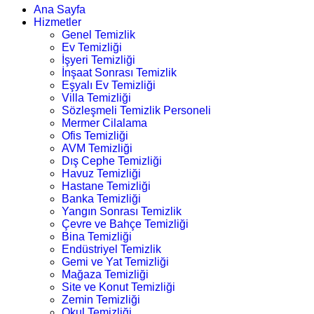
Ana Sayfa
Hizmetler
Genel Temizlik
Ev Temizliği
İşyeri Temizliği
İnşaat Sonrası Temizlik
Eşyalı Ev Temizliği
Villa Temizliği
Sözleşmeli Temizlik Personeli
Mermer Cilalama
Ofis Temizliği
AVM Temizliği
Dış Cephe Temizliği
Havuz Temizliği
Hastane Temizliği
Banka Temizliği
Yangın Sonrası Temizlik
Çevre ve Bahçe Temizliği
Bina Temizliği
Endüstriyel Temizlik
Gemi ve Yat Temizliği
Mağaza Temizliği
Site ve Konut Temizliği
Zemin Temizliği
Okul Temizliği