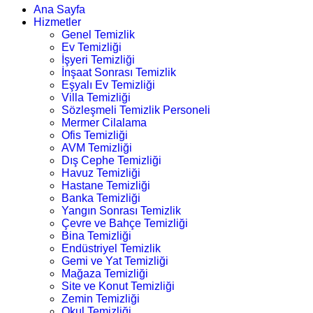
Ana Sayfa
Hizmetler
Genel Temizlik
Ev Temizliği
İşyeri Temizliği
İnşaat Sonrası Temizlik
Eşyalı Ev Temizliği
Villa Temizliği
Sözleşmeli Temizlik Personeli
Mermer Cilalama
Ofis Temizliği
AVM Temizliği
Dış Cephe Temizliği
Havuz Temizliği
Hastane Temizliği
Banka Temizliği
Yangın Sonrası Temizlik
Çevre ve Bahçe Temizliği
Bina Temizliği
Endüstriyel Temizlik
Gemi ve Yat Temizliği
Mağaza Temizliği
Site ve Konut Temizliği
Zemin Temizliği
Okul Temizliği