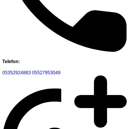
Telefon:
05352924883
05527953049