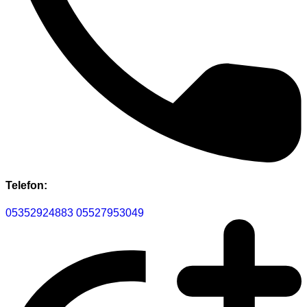
Telefon:
05352924883
05527953049