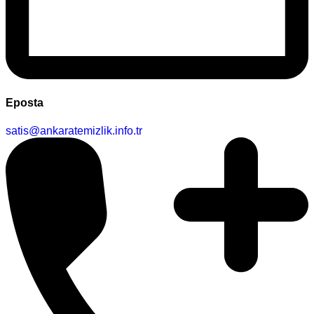
Eposta
satis@ankaratemizlik.info.tr