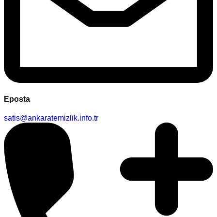
Eposta
satis@ankaratemizlik.info.tr