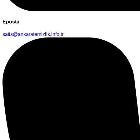
Eposta
satis@ankaratemizlik.info.tr