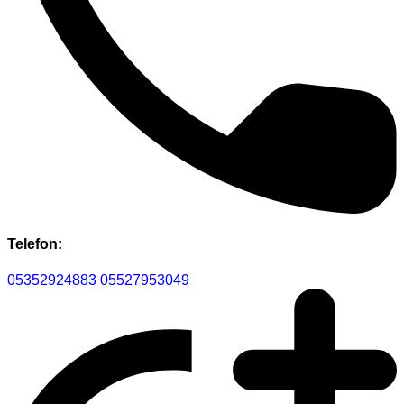
Telefon:
05352924883
05527953049