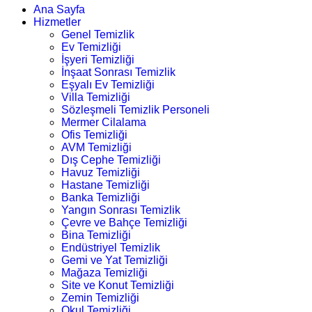
Ana Sayfa
Hizmetler
Genel Temizlik
Ev Temizliği
İşyeri Temizliği
İnşaat Sonrası Temizlik
Eşyalı Ev Temizliği
Villa Temizliği
Sözleşmeli Temizlik Personeli
Mermer Cilalama
Ofis Temizliği
AVM Temizliği
Dış Cephe Temizliği
Havuz Temizliği
Hastane Temizliği
Banka Temizliği
Yangın Sonrası Temizlik
Çevre ve Bahçe Temizliği
Bina Temizliği
Endüstriyel Temizlik
Gemi ve Yat Temizliği
Mağaza Temizliği
Site ve Konut Temizliği
Zemin Temizliği
Okul Temizliği