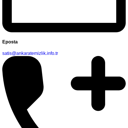
Eposta
satis@ankaratemizlik.info.tr