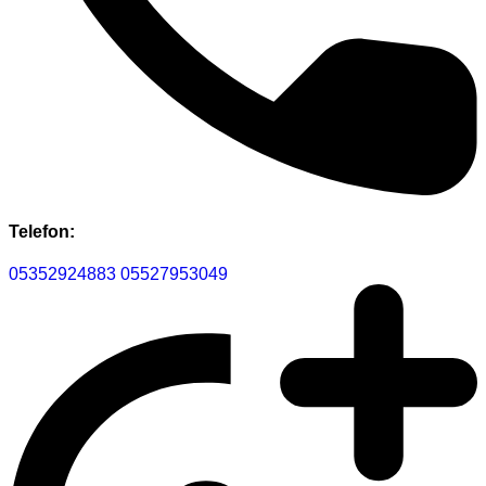
Telefon:
05352924883
05527953049