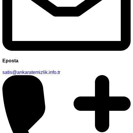
Eposta
satis@ankaratemizlik.info.tr