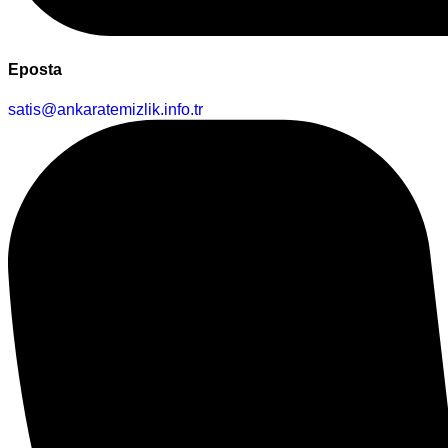
Eposta
satis@ankaratemizlik.info.tr