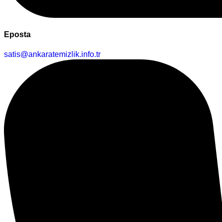
Eposta
satis@ankaratemizlik.info.tr