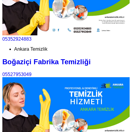
05352924883
Ankara Temizlik
Boğaziçi Fabrika Temizliği
05527953049