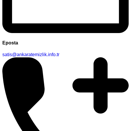
Eposta
satis@ankaratemizlik.info.tr