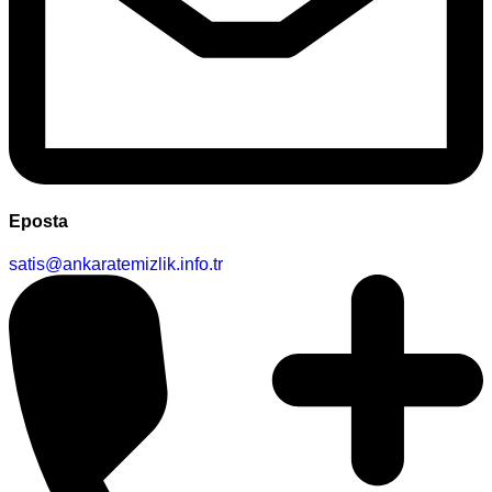
Eposta
satis@ankaratemizlik.info.tr