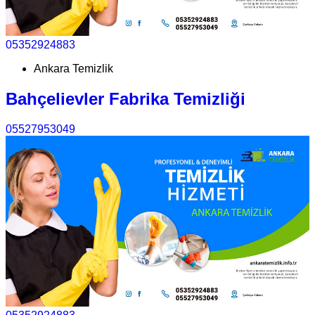
05352924883
Ankara Temizlik
Bahçelievler Fabrika Temizliği
05527953049