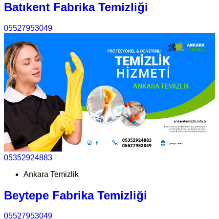
Batıkent Fabrika Temizliği
05527953049
05352924883
Ankara Temizlik
Beytepe Fabrika Temizliği
05527953049