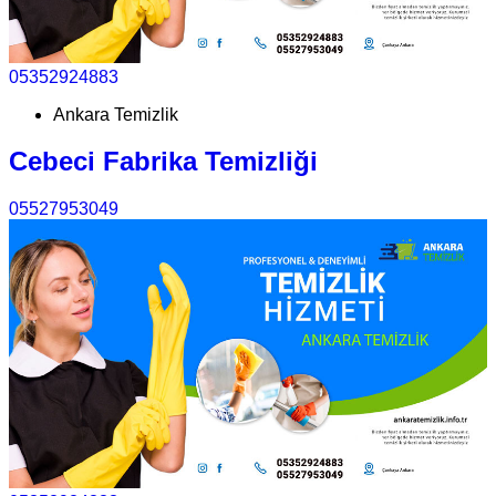
05352924883
Ankara Temizlik
Cebeci Fabrika Temizliği
05527953049