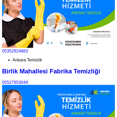
05352924883
Ankara Temizlik
Birlik Mahallesi Fabrika Temizliği
05527953049