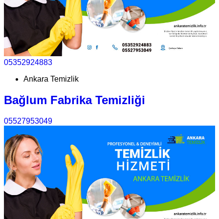
05352924883
Ankara Temizlik
Bağlum Fabrika Temizliği
05527953049