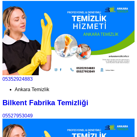
05352924883
Ankara Temizlik
Bilkent Fabrika Temizliği
05527953049