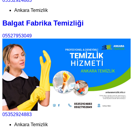
05352924883
Ankara Temizlik
Balgat Fabrika Temizliği
05527953049
05352924883
Ankara Temizlik