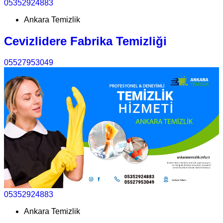
05352924883
Ankara Temizlik
Cevizlidere Fabrika Temizliği
05527953049
05352924883
Ankara Temizlik