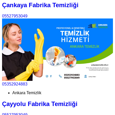
Çankaya Fabrika Temizliği
05527953049
05352924883
Ankara Temizlik
Çayyolu Fabrika Temizliği
05527953049