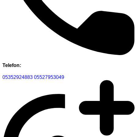
Telefon:
05352924883
05527953049