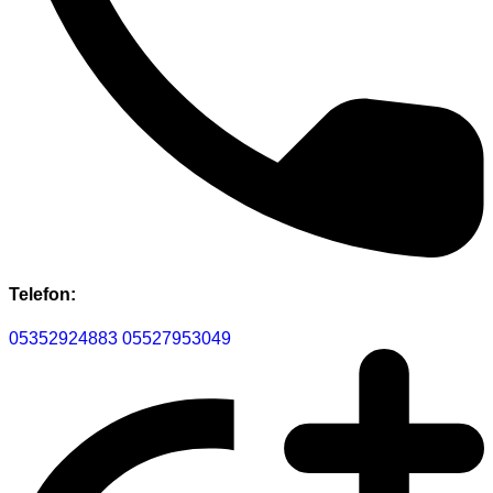
Telefon:
05352924883
05527953049